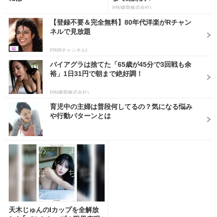
PR(健商株式会社)
【登録不要＆完全無料】80年代洋楽がRチャン
ネルで見放題
PR(Rチャンネル)
バイアグラは捨てた「65歳が45分で3回戦も余
裕」1日31円で朝まで絶好調！
PR(健商株式会社)
育児中の主婦は普段何してるの？気になる悩み
や行動パターンとは
天木じゅんのIカップを全解放