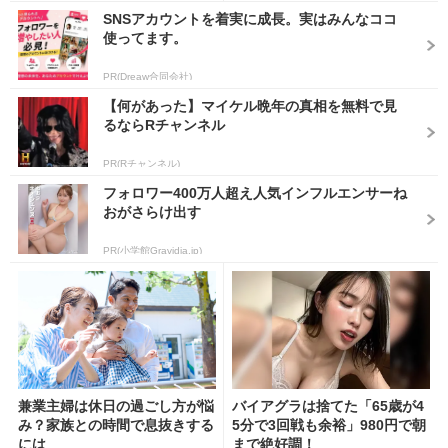
SNSアカウントを着実に成長。実はみんなココ
使ってます。
PR(Dreaw合同会社)
【何があった】マイケル晩年の真相を無料で見
るならRチャンネル
PR(Rチャンネル)
フォロワー400万人超え人気インフルエンサーね
おがさらけ出す
PR(小学館Gravidia.jp)
兼業主婦は休日の過ごし方が悩
バイアグラは捨てた「65歳が4
み？家族との時間で息抜きする
5分で3回戦も余裕」980円で朝
には
まで絶好調！