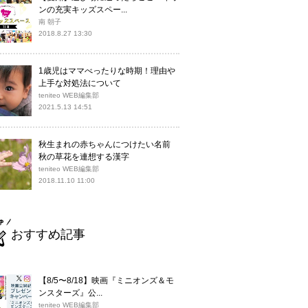
ンの充実キッズスペー...
南 朝子
2018.8.27 13:30
1歳児はママべったりな時期！理由や
上手な対処法について
teniteo WEB編集部
2021.5.13 14:51
秋生まれの赤ちゃんにつけたい名前
秋の草花を連想する漢字
teniteo WEB編集部
2018.11.10 11:00
おすすめ記事
【8/5〜8/18】映画『ミニオンズ＆モ
ンスターズ』公...
teniteo WEB編集部