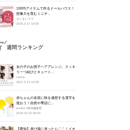
100均アイテムで作るドールハウス！
想像力を育むミニチ...
まいまいママ
2020.4.17 16:00
週間ランキング
女の子のお団子ヘアアレンジ。スッキ
リ一つ結びとキュート...
Lihota
2021.5.13 14:56
赤ちゃんの名前に秋を連想する漢字を
使おう！自然や季語に...
teniteo WEB編集部
2018.10.23 08:00
【愛知】遊び場に迷ったらここ！イオ