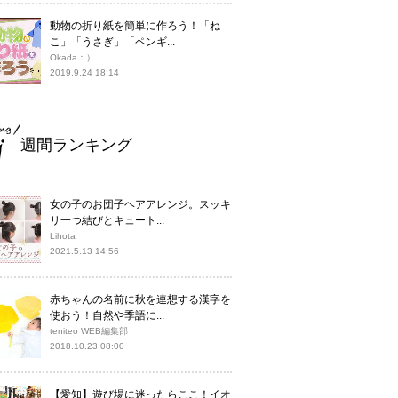
動物の折り紙を簡単に作ろう！「ね
こ」「うさぎ」「ペンギ...
Okada：）
2019.9.24 18:14
週間ランキング
女の子のお団子ヘアアレンジ。スッキ
リ一つ結びとキュート...
Lihota
2021.5.13 14:56
赤ちゃんの名前に秋を連想する漢字を
使おう！自然や季語に...
teniteo WEB編集部
2018.10.23 08:00
【愛知】遊び場に迷ったらここ！イオ