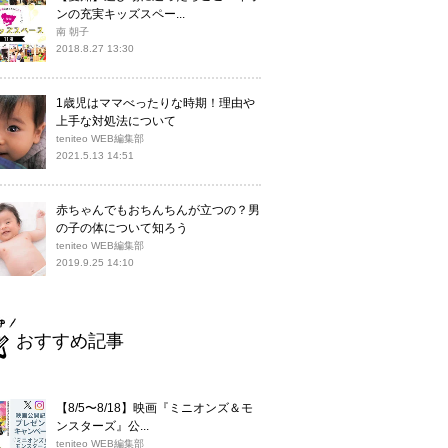
ンの充実キッズスペー...
南 朝子
2018.8.27 13:30
1歳児はママべったりな時期！理由や
上手な対処法について
teniteo WEB編集部
2021.5.13 14:51
赤ちゃんでもおちんちんが立つの？男
の子の体について知ろう
teniteo WEB編集部
2019.9.25 14:10
おすすめ記事
【8/5〜8/18】映画『ミニオンズ＆モ
ンスターズ』公...
teniteo WEB編集部