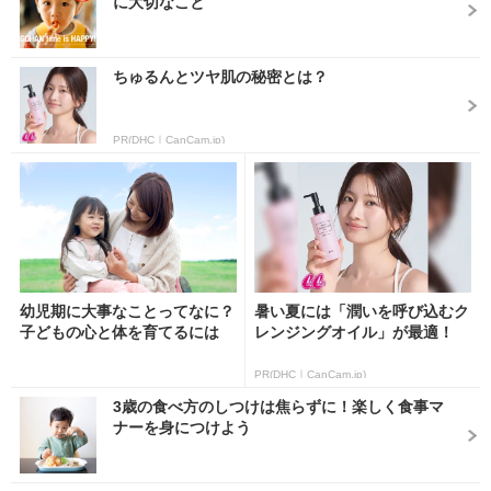
に大切なこと
ちゅるんとツヤ肌の秘密とは？
PR(DHC｜CanCam.jp)
幼児期に大事なことってなに？
暑い夏には「潤いを呼び込むク
子どもの心と体を育てるには
レンジングオイル」が最適！
PR(DHC｜CanCam.jp)
3歳の食べ方のしつけは焦らずに！楽しく食事マ
ナーを身につけよう