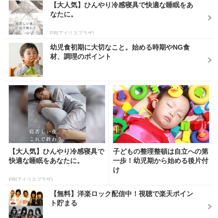
【大人気】ひんやり冷感寝具で快適な睡眠をあ
なたに。
PR(アイリスプラザ)
幼児食初期に大切なこと。始める時期やNG食
材、調理のポイント
【大人気】ひんやり冷感寝具で
子どもの整理整頓は自立への第
快適な睡眠をあなたに。
一歩！幼児期から始める後片付
け
PR(アイリスプラザ)
【無料】洋楽ロック配信中！視聴で楽天ポイン
ト貯まる