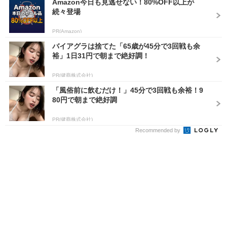
Amazon今日も見逃せない！80%OFF以上が
続々登場
PR(Amazon)
バイアグラは捨てた「65歳が45分で3回戦も余
裕」1日31円で朝まで絶好調！
PR(健商株式会社)
「風俗前に飲むだけ！」45分で3回戦も余裕！9
80円で朝まで絶好調
PR(健商株式会社)
Recommended by