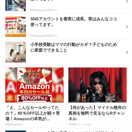
PR(Dreaw合同会社)
SNSアカウントを着実に成長。実はみんなココ
使ってます。
PR(Dreaw合同会社)
小学校受験はママの行動がカギ？子どものため
に家庭でできること
「え、こんなセールやってた
【何があった】マイケル晩年の
の？」80％OFF以上が続々登
真相を無料で見るならRチャン
場！Amazonの本気が...
ネル
PR(Amazon)
PR(Rチャンネル)