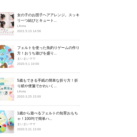
女の子のお団子ヘアアレンジ。スッキ
リ一つ結びとキュート...
Lihota
2021.5.13 14:56
フェルトを使った魚釣りゲームの作り
方！おうち遊びを盛り...
まいまいママ
2020.5.1 10:00
5歳もできる手紙の簡単な折り方！折
り紙や便箋でかわいく...
Lihota
2020.3.25 15:00
1歳から遊べるフェルトの知育おもち
ゃ！100均で簡単ハ...
まいまいママ
2020.5.21 13:00