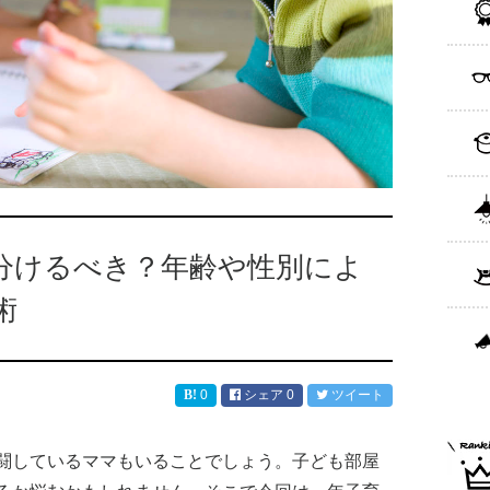
分けるべき？年齢や性別によ
術
0
シェア
0
ツイート
闘しているママもいることでしょう。子ども部屋