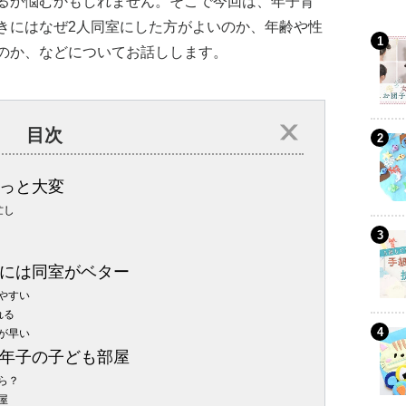
るか悩むかもしれません。そこで今回は、年子育
きにはなぜ2人同室にした方がよいのか、年齢や性
のか、などについてお話しします。
目次
っと大変
忙し
には同室がベター
やすい
れる
が早い
年子の子ども部屋
ら？
屋