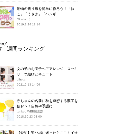
動物の折り紙を簡単に作ろう！「ね
こ」「うさぎ」「ペンギ...
Okada：）
2019.9.24 18:14
週間ランキング
女の子のお団子ヘアアレンジ。スッキ
リ一つ結びとキュート...
Lihota
2021.5.13 14:56
赤ちゃんの名前に秋を連想する漢字を
使おう！自然や季語に...
teniteo WEB編集部
2018.10.23 08:00
【愛知】遊び場に迷ったらここ！イオ