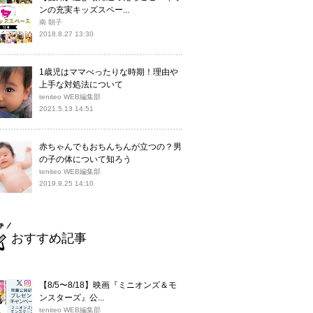
ンの充実キッズスペー...
南 朝子
2018.8.27 13:30
1歳児はママべったりな時期！理由や
上手な対処法について
teniteo WEB編集部
2021.5.13 14:51
赤ちゃんでもおちんちんが立つの？男
の子の体について知ろう
teniteo WEB編集部
2019.9.25 14:10
おすすめ記事
【8/5〜8/18】映画『ミニオンズ＆モ
ンスターズ』公...
teniteo WEB編集部