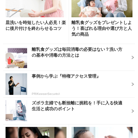
皿洗いを時短したい人必見！楽
離乳食グッズをプレゼントしよ
に後片付けを終わらせるコツ
う！喜ばれる理由や選び方と人
気の商品
離乳食グッズは毎回消毒の必要はない？洗い方
の基本や消毒の方法とは
事例から学ぶ『特権アクセス管理』
PR(KeeperSecurity)
ズボラ主婦でも断捨離に挑戦を！手に入る快適
生活と成功のポイント