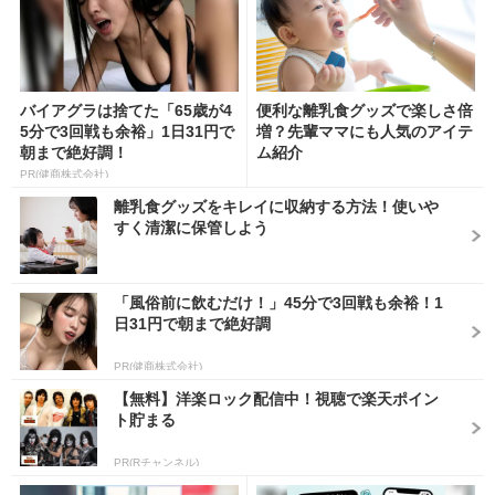
バイアグラは捨てた「65歳が4
便利な離乳食グッズで楽しさ倍
5分で3回戦も余裕」1日31円で
増？先輩ママにも人気のアイテ
朝まで絶好調！
ム紹介
PR(健商株式会社)
離乳食グッズをキレイに収納する方法！使いや
すく清潔に保管しよう
「風俗前に飲むだけ！」45分で3回戦も余裕！1
日31円で朝まで絶好調
PR(健商株式会社)
【無料】洋楽ロック配信中！視聴で楽天ポイン
ト貯まる
PR(Rチャンネル)