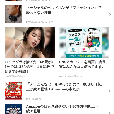
PR(Marshall Group AB)
マーシャルのヘッドホンが「ファッション」で
終わらない理由
PR(Marshall Group AB)
バイアグラは捨てた「65歳が4
SNSアカウントを着実に成長。
5分で3回戦も余裕」1日31円で
実はみんなココ使ってます。
朝まで絶好調！
PR(健商株式会社)
PR(Dreaw合同会社)
「え、こんなセールやってたの？」80％OFF以
上が続々登場！Amazonの本気が...
PR(Amazon)
Amazon今日も見逃せない！80%OFF以上が
続々登場