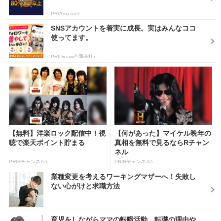
PR(Amazon)
SNSアカウントを着実に成長。実はみんなココ
使ってます。
PR(Dreaw合同会社)
【無料】洋楽ロック配信中！視
【何があった】マイケル晩年の
聴で楽天ポイント貯まる
真相を無料で見るならRチャン
ネル
PR(Rチャンネル)
PR(Rチャンネル)
業種変更を考えるワーキングマザーへ！失敗し
ない心がけと求職方法
育児をしながらママの転職活動。転職の理由や