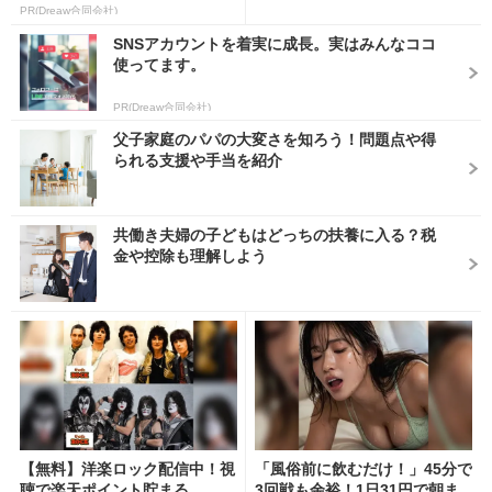
PR(Dreaw合同会社)
SNSアカウントを着実に成長。実はみんなココ
使ってます。
PR(Dreaw合同会社)
父子家庭のパパの大変さを知ろう！問題点や得
られる支援や手当を紹介
共働き夫婦の子どもはどっちの扶養に入る？税
金や控除も理解しよう
【無料】洋楽ロック配信中！視
「風俗前に飲むだけ！」45分で
聴で楽天ポイント貯まる
3回戦も余裕！1日31円で朝ま