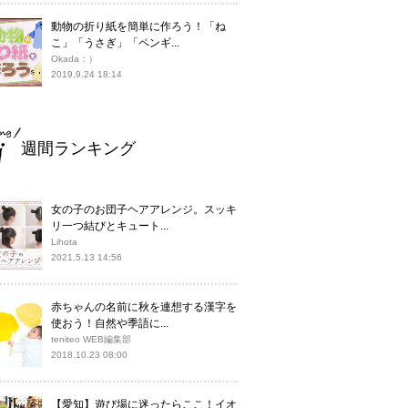
動物の折り紙を簡単に作ろう！「ね
こ」「うさぎ」「ペンギ...
Okada：）
2019.9.24 18:14
週間ランキング
女の子のお団子ヘアアレンジ。スッキ
リ一つ結びとキュート...
Lihota
2021.5.13 14:56
赤ちゃんの名前に秋を連想する漢字を
使おう！自然や季語に...
teniteo WEB編集部
2018.10.23 08:00
【愛知】遊び場に迷ったらここ！イオ