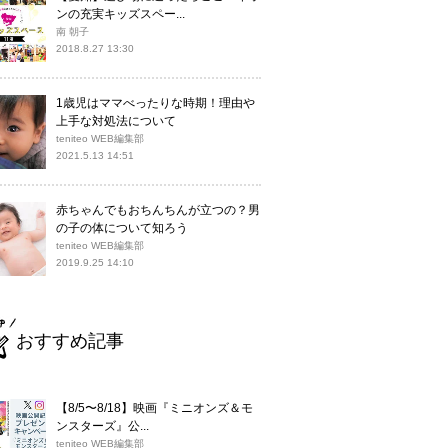
ンの充実キッズスペー...
南 朝子
2018.8.27 13:30
1歳児はママべったりな時期！理由や
上手な対処法について
teniteo WEB編集部
2021.5.13 14:51
赤ちゃんでもおちんちんが立つの？男
の子の体について知ろう
teniteo WEB編集部
2019.9.25 14:10
おすすめ記事
【8/5〜8/18】映画『ミニオンズ＆モ
ンスターズ』公...
teniteo WEB編集部