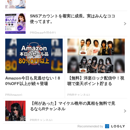
SNSアカウントを着実に成長。実はみんなココ
使ってます。
PR(Dreaw合同会社)
Amazon今日も見逃せない！8
【無料】洋楽ロック配信中！視
0%OFF以上が続々登場
聴で楽天ポイント貯まる
PR(Amazon)
PR(Rチャンネル)
【何があった】マイケル晩年の真相を無料で見
るならRチャンネル
PR(Rチャンネル)
Recommended by