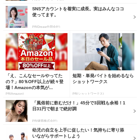
SNSアカウントを着実に成長。実はみんなココ
使ってます。
PR(Dreaw合同会社)
「え、こんなセールやってた
短期・単発バイトを始めるなら
の？」80％OFF以上が続々登
ショットワークス
場！Amazonの本気が...
PR(Amazon)
PR(ショットワークス)
「風俗前に飲むだけ！」45分で3回戦も余裕！1
日31円で朝まで絶好調
PR(健商株式会社)
幼児の自立を上手に促したい！気持ちに寄り添
いながらサポートしよう