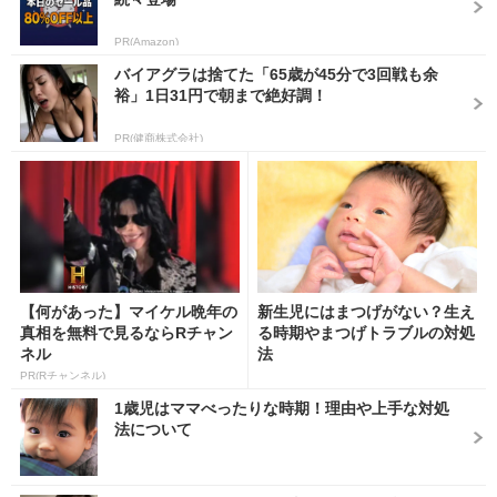
PR(Amazon)
バイアグラは捨てた「65歳が45分で3回戦も余
裕」1日31円で朝まで絶好調！
PR(健商株式会社)
【何があった】マイケル晩年の
新生児にはまつげがない？生え
真相を無料で見るならRチャン
る時期やまつげトラブルの対処
ネル
法
PR(Rチャンネル)
1歳児はママべったりな時期！理由や上手な対処
法について