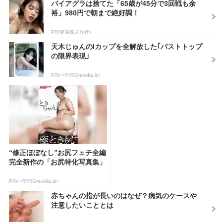
バイアグラは捨てた「65歳が45分で3回戦も余
裕」980円で朝まで絶好調！
PR(健商株式会社)
天木じゅんのIカップを全解放した｢バストトップ
の限界表現｣
PR(小学館Gravidia.jp)
“修正ほぼなし”お尻フェチ全編
完全新作の「お尻特化写真集」
PR(小学館Gravidia.jp)
赤ちゃんの指が長いのはなぜ？病気のケースや
注意したいこととは