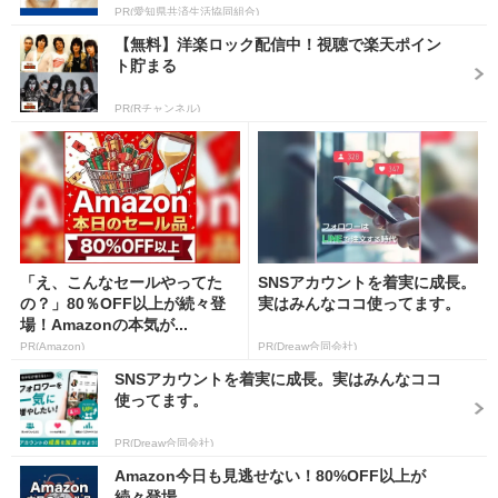
PR(愛知県共済生活協同組合)
【無料】洋楽ロック配信中！視聴で楽天ポイン
ト貯まる
PR(Rチャンネル)
「え、こんなセールやってた
SNSアカウントを着実に成長。
の？」80％OFF以上が続々登
実はみんなココ使ってます。
場！Amazonの本気が...
PR(Amazon)
PR(Dreaw合同会社)
SNSアカウントを着実に成長。実はみんなココ
使ってます。
PR(Dreaw合同会社)
Amazon今日も見逃せない！80%OFF以上が
続々登場