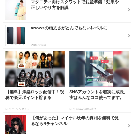
マタニティ向けスクワットでお産準備！効果や
正しいやり方を解説
arrowsの頑丈さがとんでもないレベルに
PR(arrows)
【無料】洋楽ロック配信中！視
SNSアカウントを着実に成長。
聴で楽天ポイント貯まる
実はみんなココ使ってます。
PR(Rチャンネル)
PR(Dreaw合同会社)
【何があった】マイケル晩年の真相を無料で見
るならRチャンネル