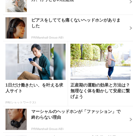
ピアスをしてても痛くないヘッドホンがありま
した
PR(Marshall Group AB)
1日だけ働きたい、を叶える求
正産期の運動の効果と方法は？
人サイト
無理なく体を動かして安産に繋
げよう
PR(ショットワークス)
マーシャルのヘッドホンが「ファッション」で
終わらない理由
PR(Marshall Group AB)