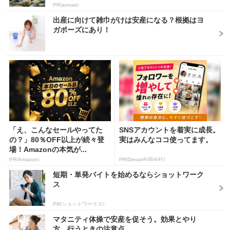
PR(arrows)
出産に向けて雑巾がけは安産になる？根拠はヨ
ガポーズにあり！
「え、こんなセールやってた
SNSアカウントを着実に成長。
の？」80％OFF以上が続々登
実はみんなココ使ってます。
場！Amazonの本気が...
PR(Amazon)
PR(Dreaw合同会社)
短期・単発バイトを始めるならショットワーク
ス
PR(ショットワークス)
マタニティ体操で安産を促そう。効果とやり
方、行うときの注意点