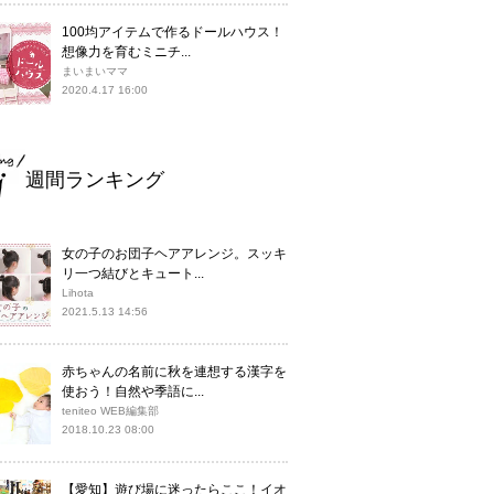
100均アイテムで作るドールハウス！
想像力を育むミニチ...
まいまいママ
2020.4.17 16:00
週間ランキング
女の子のお団子ヘアアレンジ。スッキ
リ一つ結びとキュート...
Lihota
2021.5.13 14:56
赤ちゃんの名前に秋を連想する漢字を
使おう！自然や季語に...
teniteo WEB編集部
2018.10.23 08:00
【愛知】遊び場に迷ったらここ！イオ