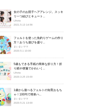
女の子のお団子ヘアアレンジ。スッキ
リ一つ結びとキュート...
Lihota
2021.5.13 14:56
フェルトを使った魚釣りゲームの作り
方！おうち遊びを盛り...
まいまいママ
2020.5.1 10:00
5歳もできる手紙の簡単な折り方！折
り紙や便箋でかわいく...
Lihota
2020.3.25 15:00
1歳から遊べるフェルトの知育おもち
ゃ！100均で簡単ハ...
まいまいママ
2020.5.21 13:00