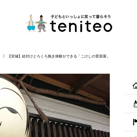
【宮城】絵付けとろくろ挽き体験ができる「こけしの菅原屋」