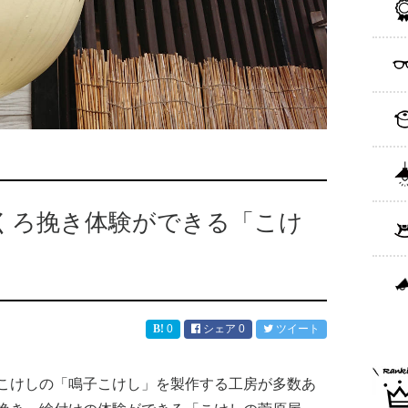
くろ挽き体験ができる「こけ
0
シェア
0
ツイート
こけしの「鳴子こけし」を製作する工房が多数あ