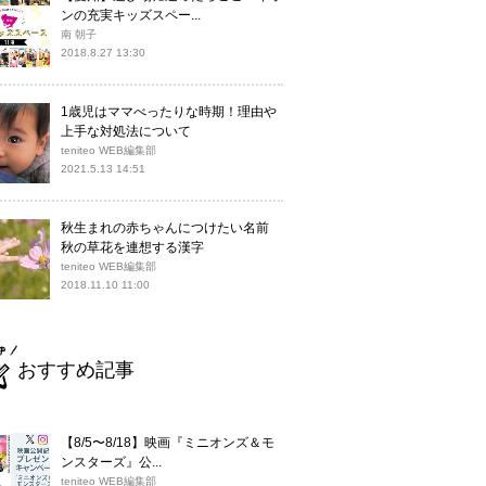
ンの充実キッズスペー...
南 朝子
2018.8.27 13:30
1歳児はママべったりな時期！理由や
上手な対処法について
teniteo WEB編集部
2021.5.13 14:51
秋生まれの赤ちゃんにつけたい名前
秋の草花を連想する漢字
teniteo WEB編集部
2018.11.10 11:00
おすすめ記事
【8/5〜8/18】映画『ミニオンズ＆モ
ンスターズ』公...
teniteo WEB編集部