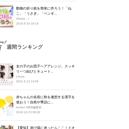
動物の折り紙を簡単に作ろう！「ね
こ」「うさぎ」「ペンギ...
Okada：）
2019.9.24 18:14
週間ランキング
女の子のお団子ヘアアレンジ。スッキ
リ一つ結びとキュート...
Lihota
2021.5.13 14:56
赤ちゃんの名前に秋を連想する漢字を
使おう！自然や季語に...
teniteo WEB編集部
2018.10.23 08:00
【愛知】遊び場に迷ったらここ！イオ