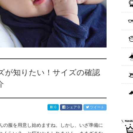
ズが知りたい！サイズの確認
介
0
シェア
0
ツイート
んの服を用意し始めますね。しかし、いざ準備に