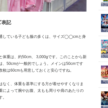
ズ表記
通している子ども服の多くは、サイズ◯◯cmと身
重は、約50cm、 3,000gです。このことから新
、50cmが一般的でしょう。メインは50cmです
枚は60cmも用意しておくと安心ですね。
はなく、体重を基準にする方が着せやすくなりま
重によって腕やお腹、太もも周りや肩のあたりの
す。