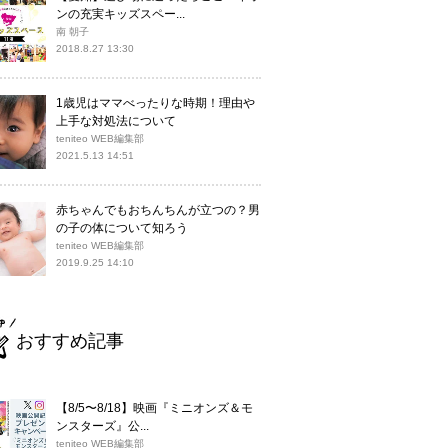
ンの充実キッズスペー...
南 朝子
2018.8.27 13:30
1歳児はママべったりな時期！理由や
上手な対処法について
teniteo WEB編集部
2021.5.13 14:51
赤ちゃんでもおちんちんが立つの？男
の子の体について知ろう
teniteo WEB編集部
2019.9.25 14:10
おすすめ記事
【8/5〜8/18】映画『ミニオンズ＆モ
ンスターズ』公...
teniteo WEB編集部