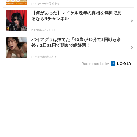
PR(Dreaw合同会社)
【何があった】マイケル晩年の真相を無料で見
るならRチャンネル
PR(Rチャンネル)
バイアグラは捨てた「65歳が45分で3回戦も余
裕」1日31円で朝まで絶好調！
PR(健商株式会社)
Recommended by