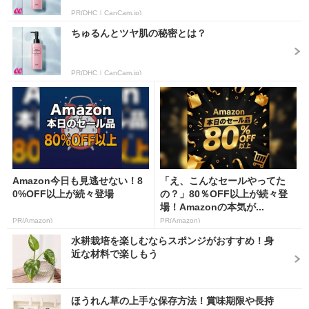
PR(DHC｜CanCam.jp)
ちゅるんとツヤ肌の秘密とは？
PR(DHC｜CanCam.jp)
Amazon今日も見逃せない！8
「え、こんなセールやってた
0%OFF以上が続々登場
の？」80％OFF以上が続々登
場！Amazonの本気が...
PR(Amazon)
PR(Amazon)
水耕栽培を楽しむならスポンジがおすすめ！身
近な材料で楽しもう
ほうれん草の上手な保存方法！賞味期限や長持