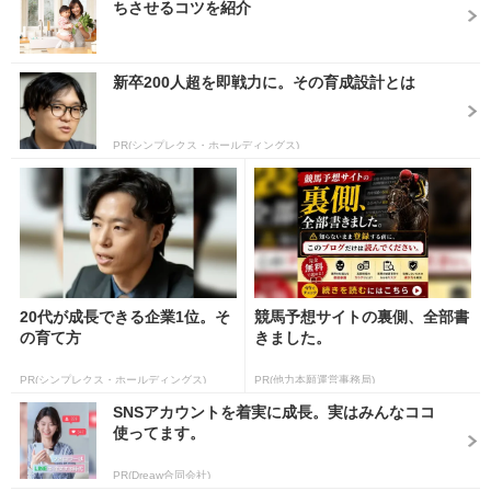
ちさせるコツを紹介
新卒200人超を即戦力に。その育成設計とは
PR(シンプレクス・ホールディングス)
20代が成長できる企業1位。そ
競馬予想サイトの裏側、全部書
の育て方
きました。
PR(シンプレクス・ホールディングス)
PR(他力本願運営事務局)
SNSアカウントを着実に成長。実はみんなココ
使ってます。
PR(Dreaw合同会社)