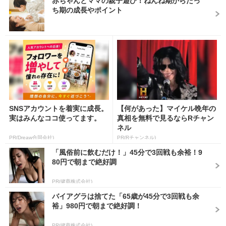
赤ちゃんとママの親子遊び！ねんね期からたっ
ち期の成長やポイント
SNSアカウントを着実に成長。
【何があった】マイケル晩年の
実はみんなココ使ってます。
真相を無料で見るならRチャン
ネル
PR(Dreaw合同会社)
PR(Rチャンネル)
「風俗前に飲むだけ！」45分で3回戦も余裕！9
80円で朝まで絶好調
PR(健商株式会社)
バイアグラは捨てた「65歳が45分で3回戦も余
裕」980円で朝まで絶好調！
PR(健商株式会社)