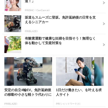
道！」
PR(DHC｜CanCam.jp)
坂道もスムーズに登坂。免許返納後の日常を支
えるシニアカー
PR(BLAZE)
有酸素運動で健康な妊婦を目指そう！無理なく
体を動かして安産対策を
安定の自立4輪EV。免許返納後
1日だけ働きたい、を叶える求
の移動や小さな軽トラ代わりに
人サイト
PR(BLAZE)
PR(ショットワークス)