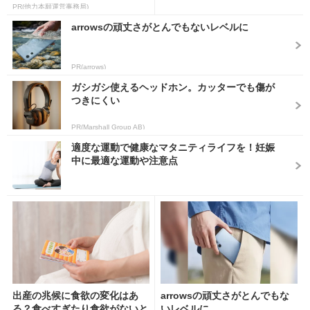
PR(他力本願運営事務局)
arrowsの頑丈さがとんでもないレベルに
PR(arrows)
ガシガシ使えるヘッドホン。カッターでも傷が
つきにくい
PR(Marshall Group AB)
適度な運動で健康なマタニティライフを！妊娠
中に最適な運動や注意点
出産の兆候に食欲の変化はあ
arrowsの頑丈さがとんでもな
る？食べすぎたり食欲がないと
いレベルに