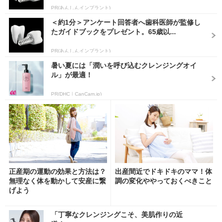
PR(あんしんインプラント)
＜約1分＞アンケート回答者へ歯科医師が監修し
たガイドブックをプレゼント。65歳以...
PR(あんしんインプラント)
暑い夏には「潤いを呼び込むクレンジングオイ
ル」が最適！
PR(DHC｜CanCam.jp)
正産期の運動の効果と方法は？
出産間近でドキドキのママ！体
無理なく体を動かして安産に繋
調の変化ややっておくべきこと
げよう
「丁寧なクレンジングこそ、美肌作りの近