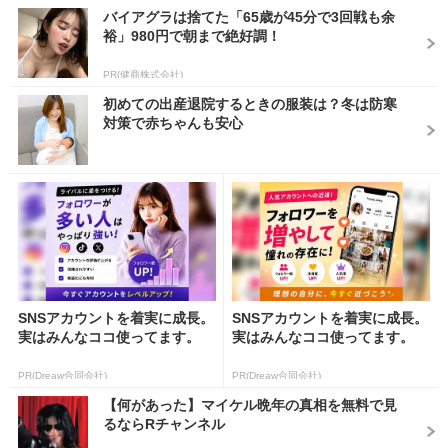
バイアグラは捨てた「65歳が45分で3回戦も余
裕」980円で朝まで絶好調！
PR(健商株式会社)
初めての出産退院するときの服装は？冬は防寒
対策で赤ちゃんも安心
SNSアカウントを着実に成長。
SNSアカウントを着実に成長。
実はみんなココ使ってます。
実はみんなココ使ってます。
PR(Dreaw合同会社)
PR(Dreaw合同会社)
【何があった】マイケル晩年の真相を無料で見
るならRチャンネル