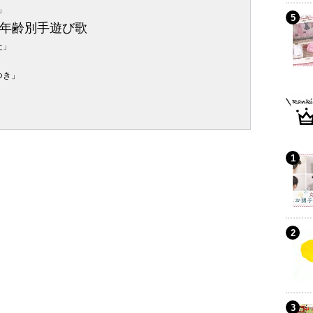
」
年齢別手遊び歌
た」
つき」