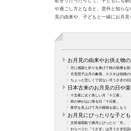
歌をうたったりして、子どもにも馴
や過ごし方となると、意外と知らな
見の由来や、子どもと一緒にお月見
お月見の由来やお供え物の
月に感謝と祈りを捧げて秋の収穫を祝
月見団子は月の象徴、ススキは稲穂の
ちょっと悲しくて切ない月うさぎの伝
日本古来のお月見の日や楽
十五夜に次ぐ美しい月「十三夜」
田の神が山に帰る日「十日夜」
夜空を見上げて月の模様を楽しもう
お月見にぴったりな子ども
文部省唱歌で満月にぴったり「月」
わらべうた「うさぎ」は月うさぎ伝説