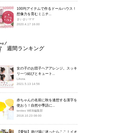
100均アイテムで作るドールハウス！
想像力を育むミニチ...
まいまいママ
2020.4.17 16:00
週間ランキング
女の子のお団子ヘアアレンジ。スッキ
リ一つ結びとキュート...
Lihota
2021.5.13 14:56
赤ちゃんの名前に秋を連想する漢字を
使おう！自然や季語に...
teniteo WEB編集部
2018.10.23 08:00
【愛知】遊び場に迷ったらここ！イオ