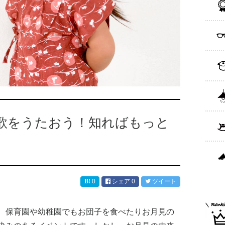
歌をうたおう！知ればもっと
0
シェア
0
ツイート
、保育園や幼稚園でもお団子を食べたりお月見の