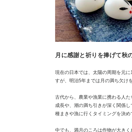
月に感謝と祈りを捧げて秋
現在の日本では、太陽の周期を元に
すが、明治5年までは月の満ち欠け
古代から、農業や漁業に携わる人た
成長や、潮の満ち引きが深く関係し
種まきや漁に行くタイミングを決め
中でも、満月のころは作物が大きく