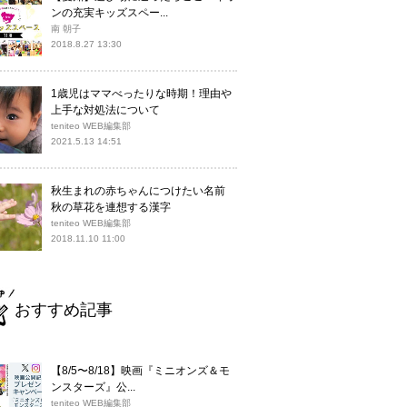
ンの充実キッズスペー...
南 朝子
2018.8.27 13:30
1歳児はママべったりな時期！理由や
上手な対処法について
teniteo WEB編集部
2021.5.13 14:51
秋生まれの赤ちゃんにつけたい名前
秋の草花を連想する漢字
teniteo WEB編集部
2018.11.10 11:00
おすすめ記事
【8/5〜8/18】映画『ミニオンズ＆モ
ンスターズ』公...
teniteo WEB編集部