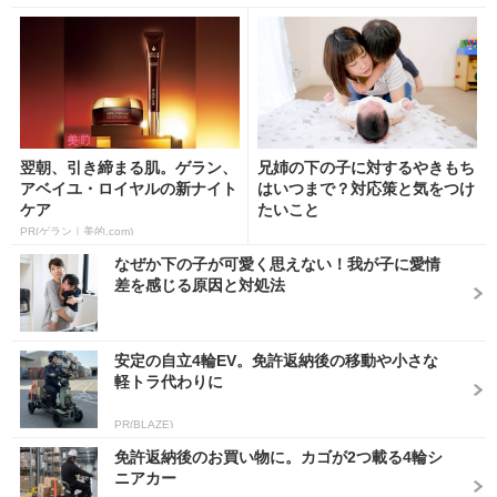
翌朝、引き締まる肌。ゲラン、
兄姉の下の子に対するやきもち
アベイユ・ロイヤルの新ナイト
はいつまで？対応策と気をつけ
ケア
たいこと
PR(ゲラン｜美的.com)
なぜか下の子が可愛く思えない！我が子に愛情
差を感じる原因と対処法
安定の自立4輪EV。免許返納後の移動や小さな
軽トラ代わりに
PR(BLAZE)
免許返納後のお買い物に。カゴが2つ載る4輪シ
ニアカー