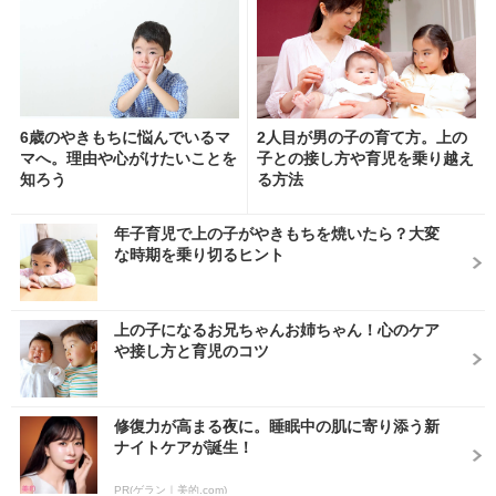
6歳のやきもちに悩んでいるマ
2人目が男の子の育て方。上の
マへ。理由や心がけたいことを
子との接し方や育児を乗り越え
知ろう
る方法
年子育児で上の子がやきもちを焼いたら？大変
な時期を乗り切るヒント
上の子になるお兄ちゃんお姉ちゃん！心のケア
や接し方と育児のコツ
修復力が高まる夜に。睡眠中の肌に寄り添う新
ナイトケアが誕生！
PR(ゲラン｜美的.com)