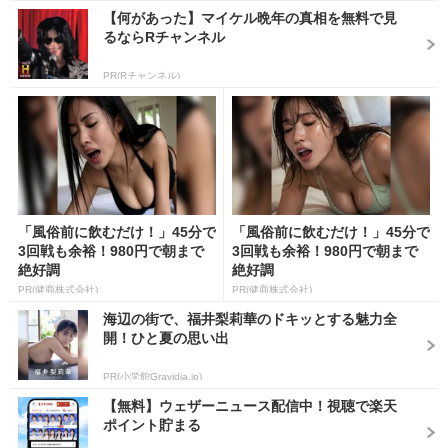
【何があった】マイケル晩年の真相を無料で見
るならRチャンネル
PR(Rチャンネル)
「風俗前に飲むだけ！」45分で
「風俗前に飲むだけ！」45分で
3回戦も余裕！980円で朝まで
3回戦も余裕！980円で朝まで
絶好調
絶好調
PR(健商株式会社)
PR(健商株式会社)
海辺の街で、福井梨莉華のドキッとする魅力全
開！ひと夏の思い出
PR(小学館Gravidia.jp)
【無料】ウェザーニュース配信中！視聴で楽天
ポイント貯まる