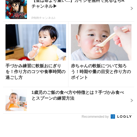
【金は命より重い…】カイジを無料で見るならR
チャンネル▶︎
PR(Rチャンネル)
手づかみ練習に軟飯おにぎり
赤ちゃんの軟飯について知ろ
を！作り方のコツや食事時間の
う！時期や量の目安と作り方の
過ごし方
ポイント
1歳児のご飯の食べ方や特徴とは？手づかみ食べ
とスプーンの練習方法
Recommended by