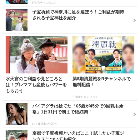
PR(Rチャンネル)
子宝祈願で神奈川に足を運ぼう！ご利益が期待
される子宝神社を紹介
水天宮のご利益や見どころと
第8期清麗戦をRチャンネルで
は！プレママも産後もパワーを
無料配信！
もらおう
PR(Rチャンネル)
バイアグラは捨てた「65歳が45分で3回戦も余
裕」1日31円で朝まで絶好調！
PR(健商株式会社)
京都で子宝祈願といえばここ！試したい子宝ジ
ンクスについても紹介