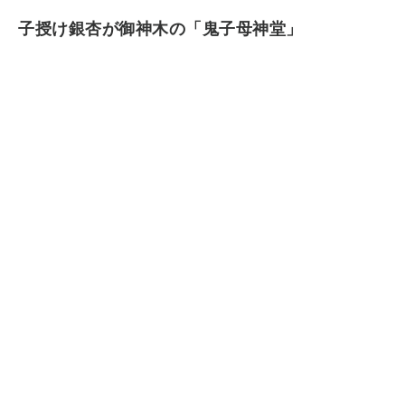
子授け銀杏が御神木の「鬼子母神堂」