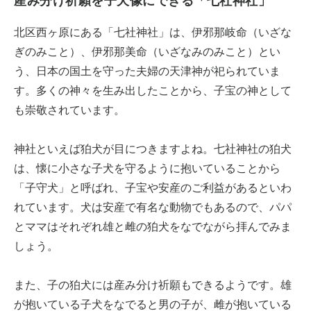
産み分け祈願を子犬像にできる「七社神社」
北区西ヶ原にある「七社神社」は、伊邪那岐命（いざな
ぎのみこと）、伊邪那美命（いざなみのみこと）とい
う、日本の国土を守った夫婦の天津神が祀られていま
す。多くの神々を生み出したことから、子宝の神として
も崇敬されています。
神社といえば狛犬が目につきますよね。七社神社の狛犬
は、懐に小さな子犬を守るように抱いていることから
「子守犬」と呼ばれ、子宝や安産のご利益があるといわ
れています。犬は安産で有名な動物でもあるので、パパ
とママはそれぞれ雄と雌の狛犬をなでながら拝んでみま
しょう。
また、子の狛犬には産み分け祈願もできるようです。雄
が抱いている子犬をなでると男の子が、雌が抱いている