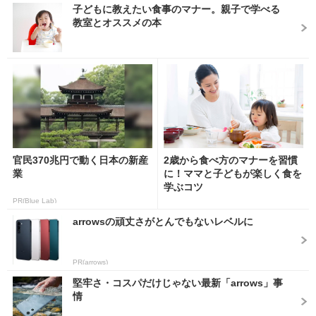
子どもに教えたい食事のマナー。親子で学べる
教室とオススメの本
官民370兆円で動く日本の新産
2歳から食べ方のマナーを習慣
業
に！ママと子どもが楽しく食を
学ぶコツ
PR(Blue Lab)
arrowsの頑丈さがとんでもないレベルに
PR(arrows)
堅牢さ・コスパだけじゃない最新「arrows」事
情