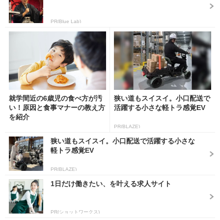
PR(Blue Lab)
就学間近の6歳児の食べ方が汚
狭い道もスイスイ。小口配送で
い！原因と食事マナーの教え方
活躍する小さな軽トラ感覚EV
を紹介
PR(BLAZE)
狭い道もスイスイ。小口配送で活躍する小さな
軽トラ感覚EV
PR(BLAZE)
1日だけ働きたい、を叶える求人サイト
PR(ショットワークス)