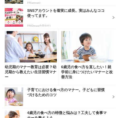
PR(arrows)
SNSアカウントを着実に成長。実はみんなココ
使ってます。
PR(Dreaw合同会社)
幼児期のマナー教育は必要？幼
6歳児の食べ方を直したい！就
児期から教えたい生活習慣マナ
学前に身につけたいマナーと改
ー
善方法
子育てにおける食べ方のマナー。子どもに習慣
づけるためのコツ
4歳児の食べ方の特徴と悩みは？工夫して食事マ
ナーを教えよう