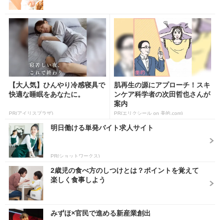
【大人気】ひんやり冷感寝具で
肌再生の源にアプローチ！スキ
快適な睡眠をあなたに。
ンケア科学者の次田哲也さんが
案内
PR(アイリスプラザ)
PR(エリクシール on 美的.com)
明日働ける単発バイト求人サイト
PR(ショットワークス)
2歳児の食べ方のしつけとは？ポイントを覚えて
楽しく食事しよう
みずほ×官民で進める新産業創出