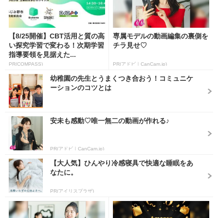
【8/25開催】CBT活用と質の高
専属モデルの動画編集の裏側を
い探究学習で変わる！次期学習
チラ見せ♡
指導要領を見据えた...
PR(COMPASS)
PR(アドビ｜CanCam.jp)
幼稚園の先生とうまくつき合おう！コミュニケ
ーションのコツとは
安未も感動♡唯一無二の動画が作れる♪
PR(アドビ｜CanCam.jp)
【大人気】ひんやり冷感寝具で快適な睡眠をあ
なたに。
PR(アイリスプラザ)