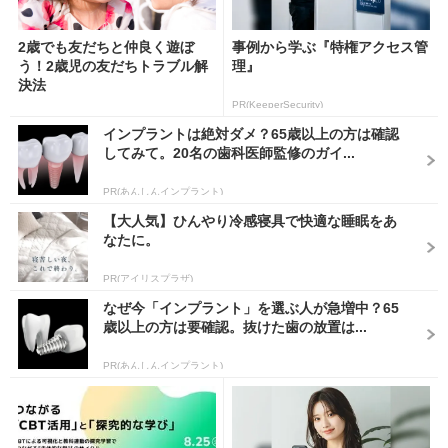
2歳でも友だちと仲良く遊ぼ
事例から学ぶ『特権アクセス管
う！2歳児の友だちトラブル解
理』
決法
PR(KeeperSecurity)
インプラントは絶対ダメ？65歳以上の方は確認
してみて。20名の歯科医師監修のガイ...
PR(あんしんインプラント)
【大人気】ひんやり冷感寝具で快適な睡眠をあ
なたに。
PR(アイリスプラザ)
なぜ今「インプラント」を選ぶ人が急増中？65
歳以上の方は要確認。抜けた歯の放置は...
PR(あんしんインプラント)