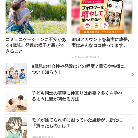
コミュニケーションに不安があ
SNSアカウントを着実に成長。
る4歳児。発達の様子と親がで
実はみんなココ使ってます。
きること
PR(Dreaw合同会社)
6歳児の社会性や発達はどの程度？目安や特徴に
ついて知ろう！
子ども同士の喧嘩に仲直りは必要？多くを学べ
るように親が関わる方法
モノが捨てられずに困っていた里歩が、新たに
「買ったもの」は？
PR(UR都市機構)