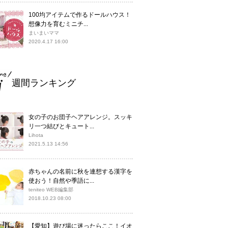
100均アイテムで作るドールハウス！
想像力を育むミニチ...
まいまいママ
2020.4.17 16:00
週間ランキング
女の子のお団子ヘアアレンジ。スッキ
リ一つ結びとキュート...
Lihota
2021.5.13 14:56
赤ちゃんの名前に秋を連想する漢字を
使おう！自然や季語に...
teniteo WEB編集部
2018.10.23 08:00
【愛知】遊び場に迷ったらここ！イオ