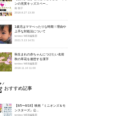
ンの充実キッズスペー...
南 朝子
2018.8.27 13:30
1歳児はママべったりな時期！理由や
上手な対処法について
teniteo WEB編集部
2021.5.13 14:51
秋生まれの赤ちゃんにつけたい名前
秋の草花を連想する漢字
teniteo WEB編集部
2018.11.10 11:00
おすすめ記事
【8/5〜8/18】映画『ミニオンズ＆モ
ンスターズ』公...
teniteo WEB編集部