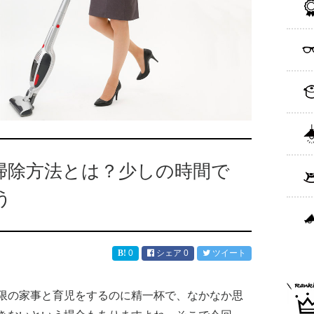
掃除方法とは？少しの時間で
う
0
シェア
0
ツイート
限の家事と育児をするのに精一杯で、なかなか思