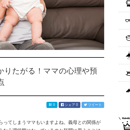
かりたがる！ママの心理や預
点
0
シェア
0
ツイート
らってしまうママもいますよね。義母との関係が