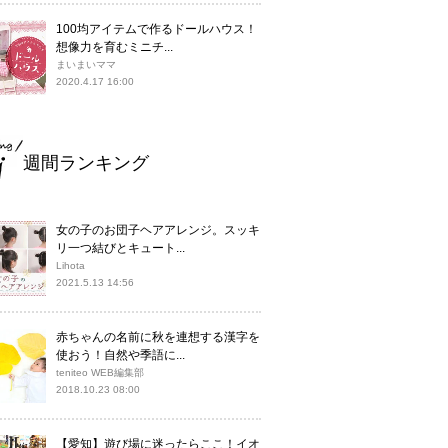
100均アイテムで作るドールハウス！
想像力を育むミニチ...
まいまいママ
2020.4.17 16:00
週間ランキング
女の子のお団子ヘアアレンジ。スッキ
リ一つ結びとキュート...
Lihota
2021.5.13 14:56
赤ちゃんの名前に秋を連想する漢字を
使おう！自然や季語に...
teniteo WEB編集部
2018.10.23 08:00
【愛知】遊び場に迷ったらここ！イオ