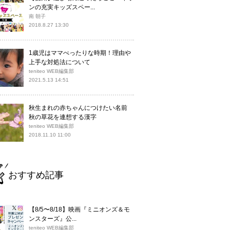
ンの充実キッズスペー...
南 朝子
2018.8.27 13:30
1歳児はママべったりな時期！理由や
上手な対処法について
teniteo WEB編集部
2021.5.13 14:51
秋生まれの赤ちゃんにつけたい名前
秋の草花を連想する漢字
teniteo WEB編集部
2018.11.10 11:00
おすすめ記事
【8/5〜8/18】映画『ミニオンズ＆モ
ンスターズ』公...
teniteo WEB編集部