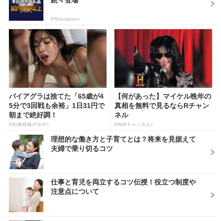
続々登場
PR(Amazon)
バイアグラは捨てた「65歳が4
【何があった】マイケル晩年の
5分で3回戦も余裕」1日31円で
真相を無料で見るならRチャン
朝まで絶好調！
ネル
PR(健商株式会社)
PR(Rチャンネル)
理想的な働き方と子育てとは？将来を見据えて
夫婦で乗り切るコツ
仕事と育児を両立するコツ伝授！役立つ制度や
注意点について