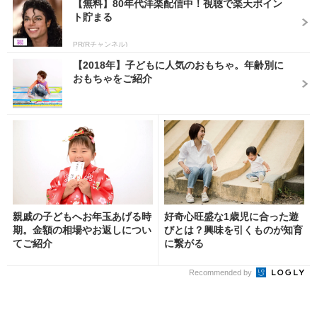
【無料】80年代洋楽配信中！視聴で楽天ポイン
ト貯まる
PR(Rチャンネル)
【2018年】子どもに人気のおもちゃ。年齢別に
おもちゃをご紹介
親戚の子どもへお年玉あげる時
好奇心旺盛な1歳児に合った遊
期。金額の相場やお返しについ
びとは？興味を引くものが知育
てご紹介
に繋がる
Recommended by