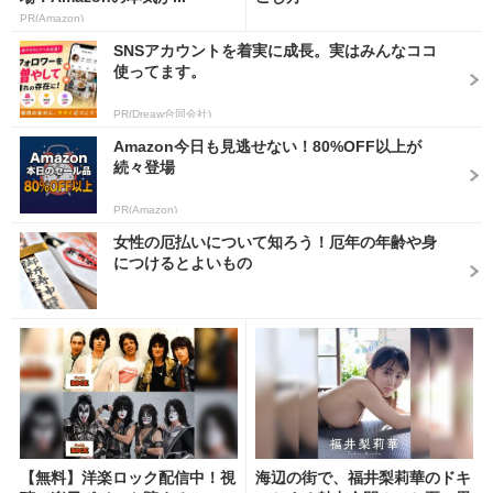
PR(Amazon)
SNSアカウントを着実に成長。実はみんなココ
使ってます。
PR(Dreaw合同会社)
Amazon今日も見逃せない！80%OFF以上が
続々登場
PR(Amazon)
女性の厄払いについて知ろう！厄年の年齢や身
につけるとよいもの
【無料】洋楽ロック配信中！視
海辺の街で、福井梨莉華のドキ