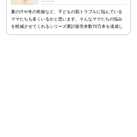
夏の汗や冬の乾燥など、子どもの肌トラブルに悩んでいる
ママたちも多くいるかと思います。そんなママたちの悩み
を軽減させてくれるシリーズ累計販売本数70万本を達成し
た商品「アトピッグ」と「敏感肌用石鹸ホイップソープ」
のセットを限定で販売開始！