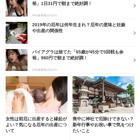
裕」1日31円で朝まで絶好調！
PR(健商株式会社)
2019年の厄年は何年生まれ？厄年の意味と妊娠
や出産の関係性
バイアグラは捨てた「65歳が45分で3回戦も余
裕」980円で朝まで絶好調！
PR(健商株式会社)
女性は前厄に出産すると縁起が
喪中に神社で厄除けできない？
よい？気になる厄年の出産につ
新年行事やお祝い事で気をつけ
いて
たいこと