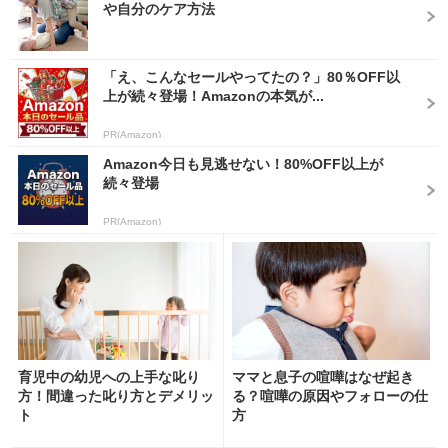
や自分のケア方法
「え、こんなセールやってたの？」80％OFF以
上が続々登場！Amazonの本気が...
PR(Amazon)
Amazon今日も見逃せない！80%OFF以上が
続々登場
PR(Amazon)
育児中の幼児への上手な叱り
ママと息子の喧嘩はなぜ起き
方！間違った叱り方とデメリッ
る？喧嘩の原因やフォローの仕
ト
方