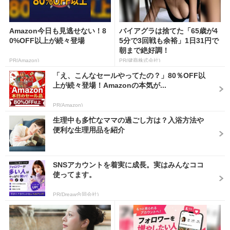
Amazon今日も見逃せない！8
バイアグラは捨てた「65歳が4
0%OFF以上が続々登場
5分で3回戦も余裕」1日31円で
朝まで絶好調！
PR(Amazon)
PR(健商株式会社)
「え、こんなセールやってたの？」80％OFF以
上が続々登場！Amazonの本気が...
PR(Amazon)
生理中も多忙なママの過ごし方は？入浴方法や
便利な生理用品を紹介
SNSアカウントを着実に成長。実はみんなココ
使ってます。
PR(Dreaw合同会社)