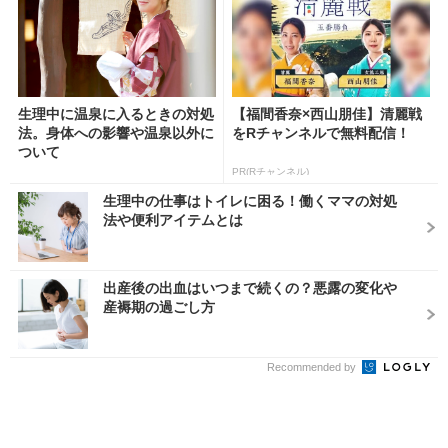
生理中に温泉に入るときの対処
【福間香奈×西山朋佳】清麗戦
法。身体への影響や温泉以外に
をRチャンネルで無料配信！
ついて
PR(Rチャンネル)
生理中の仕事はトイレに困る！働くママの対処
法や便利アイテムとは
出産後の出血はいつまで続くの？悪露の変化や
産褥期の過ごし方
Recommended by