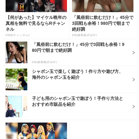
【何があった】マイケル晩年の
「風俗前に飲むだけ！」45分で
真相を無料で見るならRチャン
3回戦も余裕！980円で朝まで
ネル
絶好調
PR(Rチャンネル)
PR(健商株式会社)
「風俗前に飲むだけ！」45分で3回戦も余裕！9
80円で朝まで絶好調
PR(健商株式会社)
シャボン玉で楽しく遊ぼう！作り方や遊び方、
海外のシャボン玉を紹介
子ども用のシャボン玉で遊ぼう！手作り方法と
おすすめ市販品を紹介