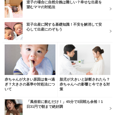
逆子の場合に自然分娩は難しい？幸せな出産を
望むママの対処法
双子出産に関する基礎知識！不安を解消して安
心して出産にのぞもう
赤ちゃんが大きい原因は食べ過
胎児が大きいと診断されたら？
ぎ？大きさの基準や対処法につ
赤ちゃんへの影響と今できる対
いて
策
「風俗前に飲むだけ！」45分で3回戦も余裕！1
日31円で朝まで絶好調