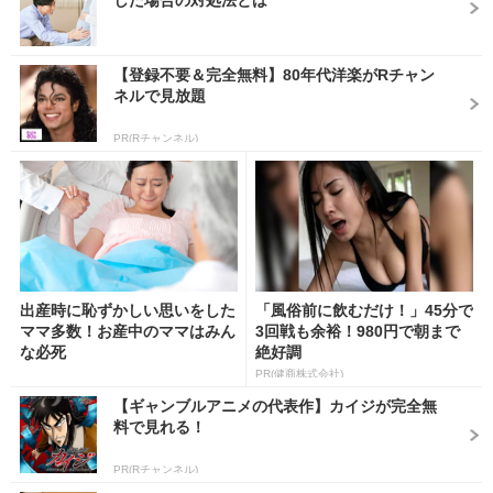
した場合の対処法とは
【登録不要＆完全無料】80年代洋楽がRチャン
ネルで見放題
PR(Rチャンネル)
出産時に恥ずかしい思いをした
「風俗前に飲むだけ！」45分で
ママ多数！お産中のママはみん
3回戦も余裕！980円で朝まで
な必死
絶好調
PR(健商株式会社)
【ギャンブルアニメの代表作】カイジが完全無
料で見れる！
PR(Rチャンネル)