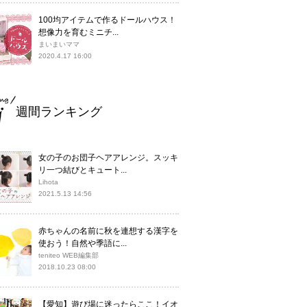
100均アイテムで作るドールハウス！
想像力を育むミニチ...
まいまいママ
2020.4.17 16:00
週間ランキング
女の子のお団子ヘアアレンジ。スッキ
リ一つ結びとキュート...
Lihota
2021.5.13 14:56
赤ちゃんの名前に秋を連想する漢字を
使おう！自然や季語に...
teniteo WEB編集部
2018.10.23 08:00
【愛知】遊び場に迷ったらここ！イオ