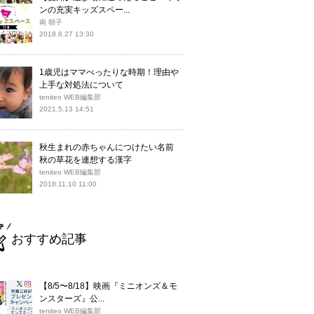
ンの充実キッズスペー...
南 朝子
2018.8.27 13:30
1歳児はママべったりな時期！理由や
上手な対処法について
teniteo WEB編集部
2021.5.13 14:51
秋生まれの赤ちゃんにつけたい名前
秋の草花を連想する漢字
teniteo WEB編集部
2018.11.10 11:00
おすすめ記事
【8/5〜8/18】映画『ミニオンズ＆モ
ンスターズ』公...
teniteo WEB編集部