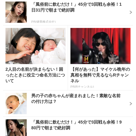
「風俗前に飲むだけ！」45分で3回戦も余裕！1
日31円で朝まで絶好調
PR(健商株式会社)
2人目の名前が決まらない！困
【何があった】マイケル晩年の
ったときに役立つ命名方法につ
真相を無料で見るならRチャン
いて
ネル
PR(Rチャンネル)
男の子の赤ちゃんが産まれました！素敵な名前
の付け方は？
「風俗前に飲むだけ！」45分で3回戦も余裕！9
80円で朝まで絶好調