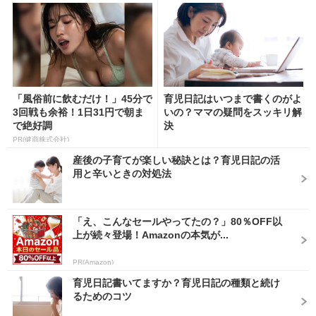
「風俗前に飲むだけ！」45分で
育児日記はいつまで書くのがよ
3回戦も余裕！1日31円で朝ま
いの？ママの疑問をスッキリ解
で絶好調
決
PR(健商株式会社)
産後の子育てが楽しい秘訣とは？育児日記の活
用と辛いときの対処法
「え、こんなセールやってたの？」80％OFF以
上が続々登場！Amazonの本気が...
PR(Amazon)
育児日記書いてますか？育児日記の種類と続け
るためのコツ