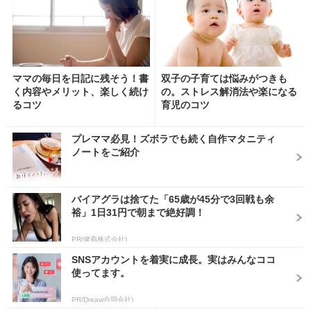
ママの毎日を日記に残そう！書
双子の子育ては悩みがつきも
く内容やメリット、楽しく続け
の。ストレス解消法や楽になる
るコツ
育児のコツ
プレママ必見！ズボラでも続く自作マタニティ
ノートをご紹介
バイアグラは捨てた「65歳が45分で3回戦も余
裕」1日31円で朝まで絶好調！
PR(健商株式会社)
SNSアカウントを着実に成長。実はみんなココ
使ってます。
PR(Dreaw合同会社)