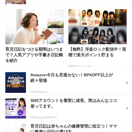
育児日記をつける期間はいつま
【無料】洋楽ロック配信中！視
で？人気アプリや手書き日記帳
聴で楽天ポイント貯まる
を紹介
PR(Rチャンネル)
Amazon今日も見逃せない！80%OFF以上が
続々登場
PR(Amazon)
SNSアカウントを着実に成長。実はみんなココ
使ってます。
PR(Dreaw合同会社)
育児日記は赤ちゃんの健康管理に役立つ！ママ
に最適な日記の選び方