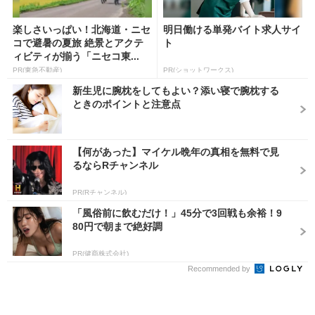
楽しさいっぱい！北海道・ニセ
明日働ける単発バイト求人サイ
コで避暑の夏旅 絶景とアクテ
ト
ィビティが揃う「ニセコ東...
PR(東急不動産)
PR(ショットワークス)
新生児に腕枕をしてもよい？添い寝で腕枕する
ときのポイントと注意点
【何があった】マイケル晩年の真相を無料で見
るならRチャンネル
PR(Rチャンネル)
「風俗前に飲むだけ！」45分で3回戦も余裕！9
80円で朝まで絶好調
PR(健商株式会社)
Recommended by