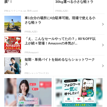
膜”！
30kg運べる小さな軽トラ
PR(エリクシール on 美的.com)
PR(BLAZE)
車1台分の場所に4台駐車可能。現場で使える小
さな軽トラ
PR(BLAZE)
「え、こんなセールやってたの？」80％OFF以
上が続々登場！Amazonの本気が...
PR(Amazon)
短期・単発バイトを始めるならショットワーク
ス
PR(ショットワークス)