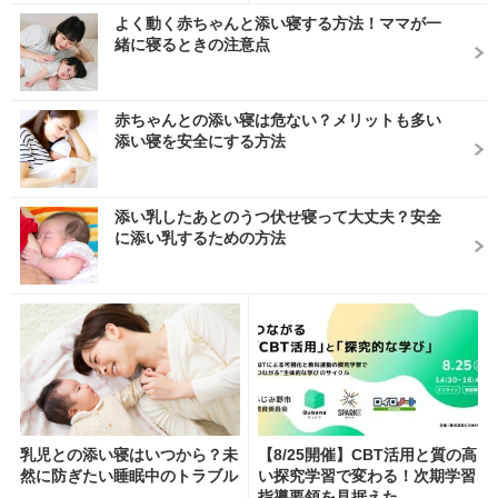
よく動く赤ちゃんと添い寝する方法！ママが一
緒に寝るときの注意点
赤ちゃんとの添い寝は危ない？メリットも多い
添い寝を安全にする方法
添い乳したあとのうつ伏せ寝って大丈夫？安全
に添い乳するための方法
乳児との添い寝はいつから？未
【8/25開催】CBT活用と質の高
然に防ぎたい睡眠中のトラブル
い探究学習で変わる！次期学習
指導要領を見据えた...