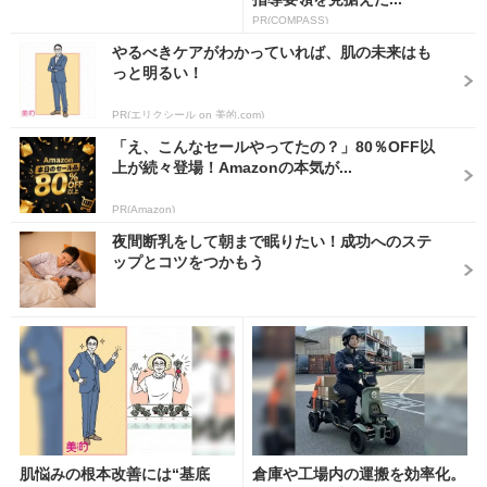
PR(COMPASS)
やるべきケアがわかっていれば、肌の未来はも
っと明るい！
PR(エリクシール on 美的.com)
「え、こんなセールやってたの？」80％OFF以
上が続々登場！Amazonの本気が...
PR(Amazon)
夜間断乳をして朝まで眠りたい！成功へのステ
ップとコツをつかもう
肌悩みの根本改善には“基底
倉庫や工場内の運搬を効率化。