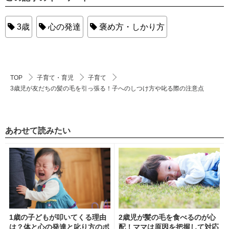
3歳
心の発達
褒め方・しかり方
TOP
子育て・育児
子育て
3歳児が友だちの髪の毛を引っ張る！子へのしつけ方や叱る際の注意点
あわせて読みたい
1歳の子どもが叩いてくる理由
2歳児が髪の毛を食べるのが心
は？体と心の発達と叱り方のポ
配！ママは原因を把握して対応