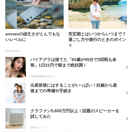
arrowsの頑丈さがとんでもな
安定期とはいつからいつまで？
いレベルに
過ごし方や旅行のときのポイン
ト
PR(arrows)
バイアグラは捨てた「65歳が45分で3回戦も余
裕」1日31円で朝まで絶好調！
PR(健商株式会社)
出産前後にはすることがいっぱい！妊娠から産
後までの準備や手続き
クラファン5,600万円以上！話題のスピーカーを
試してみた
PR(デノン)