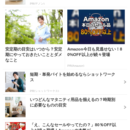
PR(デノン)
安定期の目安はいつから？安定
Amazon今日も見逃せない！8
期にやっておきたいこととダメ
0%OFF以上が続々登場
なこと
PR(Amazon)
短期・単発バイトを始めるならショットワーク
ス
PR(ショットワークス)
いつどんなマタニティ用品を揃えるの？時期別
に必要なものの目安
「え、こんなセールやってたの？」80％OFF以