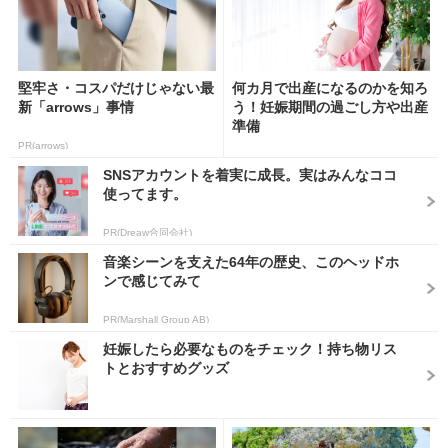
堅牢さ・コスパだけじゃない最
何カ月で出産になるのかを知ろ
新「arrows」事情
う！妊娠期間の過ごし方や出産
準備
PR(arrows)
SNSアカウントを着実に成長。実はみんなココ
使ってます。
PR(Dreaw合同会社)
音楽シーンを支えた64年の歴史、このヘッドホ
ンで感じてみて
PR(Marshall Group AB)
妊娠したら必要なものをチェック！持ち物リス
トとおすすめグッズ