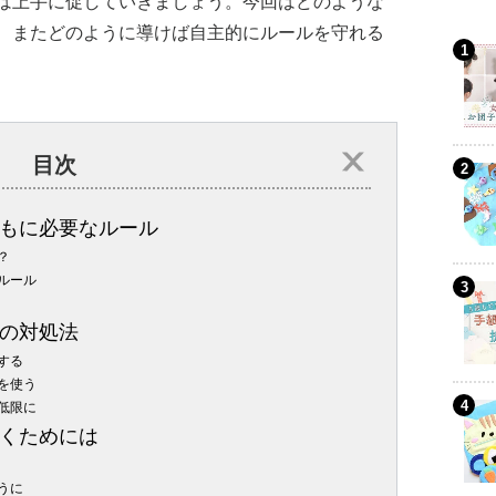
は上手に促していきましょう。今回はどのような
、またどのように導けば自主的にルールを守れる
目次
もに必要なルール
？
ルール
の対処法
する
を使う
低限に
くためには
うに