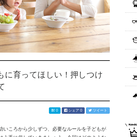
もに育ってほしい！押しつけ
て
0
シェア
0
ツイート
幼いころから少しずつ、必要なルールを子どもが