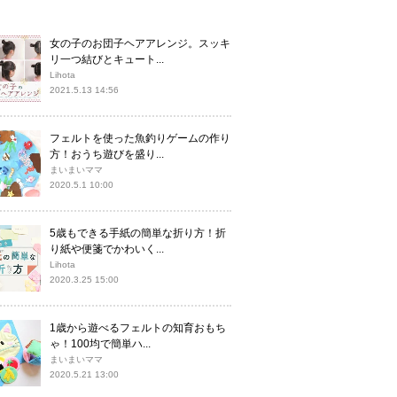
女の子のお団子ヘアアレンジ。スッキ
リ一つ結びとキュート...
Lihota
2021.5.13 14:56
フェルトを使った魚釣りゲームの作り
方！おうち遊びを盛り...
まいまいママ
2020.5.1 10:00
5歳もできる手紙の簡単な折り方！折
り紙や便箋でかわいく...
Lihota
2020.3.25 15:00
1歳から遊べるフェルトの知育おもち
ゃ！100均で簡単ハ...
まいまいママ
2020.5.21 13:00