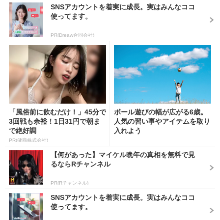
SNSアカウントを着実に成長。実はみんなココ
使ってます。
PR(Dreaw合同会社)
「風俗前に飲むだけ！」45分で
ボール遊びの幅が広がる6歳。
3回戦も余裕！1日31円で朝ま
人気の習い事やアイテムを取り
で絶好調
入れよう
PR(健商株式会社)
【何があった】マイケル晩年の真相を無料で見
るならRチャンネル
PR(Rチャンネル)
SNSアカウントを着実に成長。実はみんなココ
使ってます。