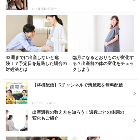
PR(健商株式会社)
42週までに出産しないと危
臨月になるとおりものが変化す
険！？予定日を超過した場合の
る？出産前の体の変化をチェッ
対処法とは
クしよう
【将棋配信】Rチャンネルで清麗戦を無料配信！
PR(Rチャンネル)
出産週数の数え方を知ろう！週数ごとの体調の
変化もご紹介