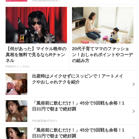
PR(Dreaw合同会社)
【何があった】マイケル晩年の
20代子育てママのファッショ
真相を無料で見るならRチャン
ン！おしゃれポイントやコーデ
ネル
の組み方
PR(Rチャンネル)
出産時はメイクせずにスッピンで！アートメイ
クやおしゃれテクを紹介
「風俗前に飲むだけ！」45分で3回戦も余裕！1
日31円で朝まで絶好調
PR(健商株式会社)
「風俗前に飲むだけ！」45分で3回戦も余裕！1
日31円で朝まで絶好調