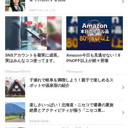
PR(アクセンチュア)
SNSアカウントを着実に成長。
Amazon今日も見逃せない！8
実はみんなココ使ってます。
0%OFF以上が続々登場
PR(Dreaw合同会社)
PR(Amazon)
子連れで岐阜を満喫しよう！親子で楽しめるス
ポットや温泉宿の紹介
楽しさいっぱい！北海道・ニセコで避暑の夏旅
絶景とアクティビティが揃う「ニセコ東...
PR(東急不動産)