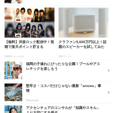
【無料】洋楽ロック配信中！視
クラファン5,600万円以上！話
聴で楽天ポイント貯まる
題のスピーカーを試してみた
PR(Rチャンネル)
PR(デノン)
福岡の子連れにぴったりな公園！プールやアス
レチックを楽しもう
堅牢さ・コスパだけじゃない最新「arrows」事
情
PR(arrows)
アクセンチュアのコンサルが「知識やスキル」
より大切にする視点