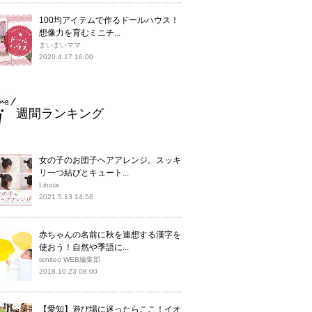
100均アイテムで作るドールハウス！
想像力を育むミニチ...
まいまいママ
2020.4.17 16:00
週間ランキング
女の子のお団子ヘアアレンジ。スッキ
リ一つ結びとキュート...
Lihota
2021.5.13 14:56
赤ちゃんの名前に秋を連想する漢字を
使おう！自然や季語に...
teniteo WEB編集部
2018.10.23 08:00
【愛知】遊び場に迷ったらここ！イオ