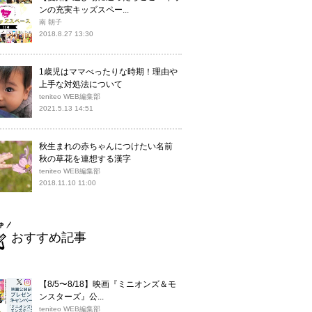
ンの充実キッズスペー...
南 朝子
2018.8.27 13:30
1歳児はママべったりな時期！理由や
上手な対処法について
teniteo WEB編集部
2021.5.13 14:51
秋生まれの赤ちゃんにつけたい名前
秋の草花を連想する漢字
teniteo WEB編集部
2018.11.10 11:00
おすすめ記事
【8/5〜8/18】映画『ミニオンズ＆モ
ンスターズ』公...
teniteo WEB編集部