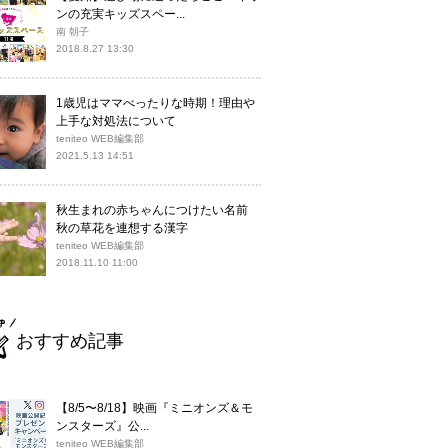
ンの充実キッズスペー...
南 朝子
2018.8.27 13:30
1歳児はママべったりな時期！理由や
上手な対処法について
teniteo WEB編集部
2021.5.13 14:51
秋生まれの赤ちゃんにつけたい名前
秋の草花を連想する漢字
teniteo WEB編集部
2018.11.10 11:00
おすすめ記事
【8/5〜8/18】映画『ミニオンズ＆モ
ンスターズ』公...
teniteo WEB編集部