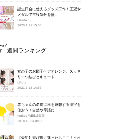
誕生日会に使えるグッズ工作！王冠や
メダルで主役気分を盛...
Okada：）
2020.1.21 15:00
週間ランキング
女の子のお団子ヘアアレンジ。スッキ
リ一つ結びとキュート...
Lihota
2021.5.13 14:56
赤ちゃんの名前に秋を連想する漢字を
使おう！自然や季語に...
teniteo WEB編集部
2018.10.23 08:00
【愛知】遊び場に迷ったらここ！イオ