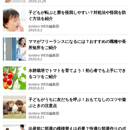
2020,11,20
子どもが転ぶと唇を怪我しやすい？対処法や怪我を防
ぐ方法を紹介
teniteo WEB編集部
2020,9,1
ママがフリーランスになるには？おすすめの職種や長
所短所をご紹介
teniteo WEB編集部
2020,9,1
水耕栽培でトマトを育てよう！初心者でも上手にでき
るコツをご紹介
teniteo WEB編集部
2020,8,31
子どもがうちに友だちを呼ぶ！おもてなしのコツや遊
ぶときの注意点
teniteo WEB編集部
2020,8,31
出産前に部屋の模様替えは必要？快適な部屋作りのポ