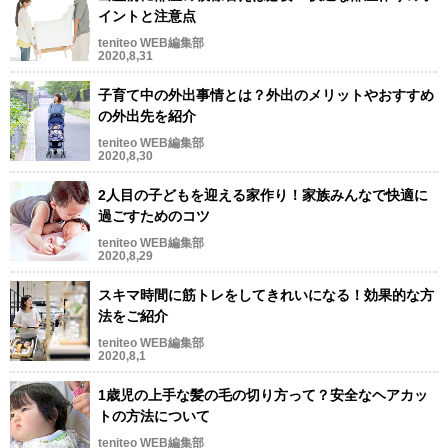
イントと注意点
teniteo WEB編集部
2020,8,31
子育て中の外出事情とは？外出のメリットやおすすめ
の外出先を紹介
teniteo WEB編集部
2020,8,30
2人目の子どもを迎える家作り！家族みんなで快適に
過ごすためのコツ
teniteo WEB編集部
2020,8,29
スキマ時間に筋トレをしてきれいになる！効果的な方
法をご紹介
teniteo WEB編集部
2020,8,1
1歳児の上手な髪の毛の切り方って？安全なヘアカッ
トの方法について
teniteo WEB編集部