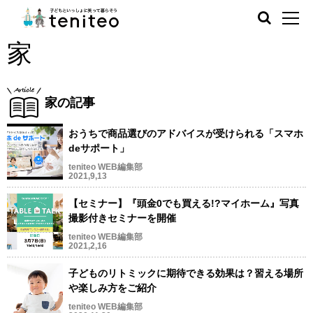
家
家の記事
おうちで商品選びのアドバイスが受けられる「スマホ
deサポート」
teniteo WEB編集部
2021,9,13
【セミナー】『頭金0でも買える!?マイホーム』写真
撮影付きセミナーを開催
teniteo WEB編集部
2021,2,16
子どものリトミックに期待できる効果は？習える場所
や楽しみ方をご紹介
teniteo WEB編集部