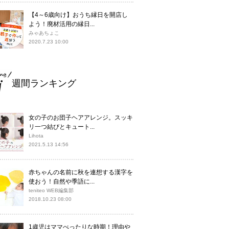
【4～6歳向け】おうち縁日を開店し
よう！廃材活用の縁日...
みゃあちょこ
2020.7.23 10:00
週間ランキング
女の子のお団子ヘアアレンジ。スッキ
リ一つ結びとキュート...
Lihota
2021.5.13 14:56
赤ちゃんの名前に秋を連想する漢字を
使おう！自然や季語に...
teniteo WEB編集部
2018.10.23 08:00
1歳児はママべったりな時期！理由や