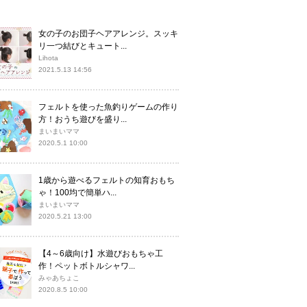
女の子のお団子ヘアアレンジ。スッキ
リ一つ結びとキュート...
Lihota
2021.5.13 14:56
フェルトを使った魚釣りゲームの作り
方！おうち遊びを盛り...
まいまいママ
2020.5.1 10:00
1歳から遊べるフェルトの知育おもち
ゃ！100均で簡単ハ...
まいまいママ
2020.5.21 13:00
【4～6歳向け】水遊びおもちゃ工
作！ペットボトルシャワ...
みゃあちょこ
2020.8.5 10:00