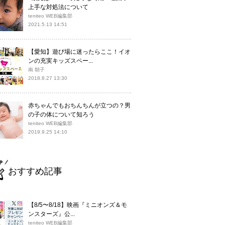
上手な対処法について
teniteo WEB編集部
2021.5.13 14:51
【愛知】遊び場に迷ったらここ！イオ
ンの充実キッズスペー...
南 朝子
2018.8.27 13:30
赤ちゃんでもおちんちんが立つの？男
の子の体について知ろう
teniteo WEB編集部
2019.9.25 14:10
おすすめ記事
【8/5〜8/18】映画『ミニオンズ＆モ
ンスターズ』公...
teniteo WEB編集部