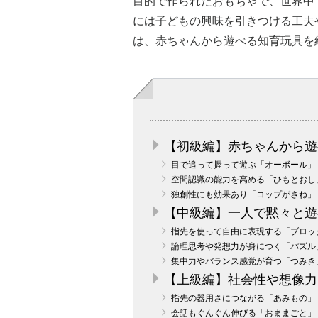
目的で作られたおもちゃで、世界中
には子どもの興味を引きつける工夫
は、赤ちゃんから遊べる知育玩具を
【初級編】赤ちゃんから遊
目で追って握って遊ぶ「オーボール」
空間認識の能力を高める「ひもとおし
独創性にも効果あり「コップがさね」
【中級編】一人で黙々と遊
指先を使って自由に表現する「ブロッ
論理思考や発想力が身につく「パズル
集中力やバランス感覚が育つ「つみき
【上級編】社会性や想像力
指先の器用さにつながる「あみもの」
会話もぐんぐん伸びる「おままごと」