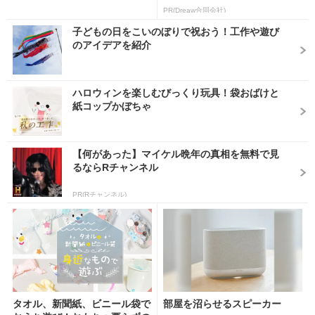
PR(Dreaw合同会社)
子どもの日をこいのぼりで祝おう！工作や遊び
のアイデアを紹介
ハロウィンを楽しむびっくり玩具！袋おばけと
紙コップかぼちゃ
【何があった】マイケル晩年の真相を無料で見
るならRチャンネル
PR(Rチャンネル)
タオル、新聞紙、ビニール袋で
部屋を沼らせるスピーカー