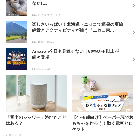
なたに。
PR(アイリスプラザ)
楽しさいっぱい！北海道・ニセコで避暑の夏旅
絶景とアクティビティが揃う「ニセコ東...
PR(東急不動産)
Amazon今日も見逃せない！80%OFF以上が
続々登場
PR(Amazon)
「音楽のシャワー」浴びたこと
【4～6歳向け】ペーパー芯でお
はある？
もちゃを作ろう！動く電車とロ
ケット
PR(デノン)