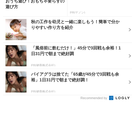
おうち遊び！おもちゃ要らずの
遊び方
PR(デノン)
秋の工作を幼児と一緒に楽しもう！簡単で分か
りやすい作り方を紹介
「風俗前に飲むだけ！」45分で3回戦も余裕！1
日31円で朝まで絶好調
PR(健商株式会社)
バイアグラは捨てた「65歳が45分で3回戦も余
裕」1日31円で朝まで絶好調！
PR(健商株式会社)
Recommended by