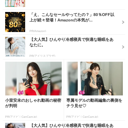
「え、こんなセールやってたの？」80％OFF以
上が続々登場！Amazonの本気が...
PR(Amazon)
【大人気】ひんやり冷感寝具で快適な睡眠をあ
なたに。
PR(アイリスプラザ)
小室安未のおしゃれ動画の秘密
専属モデルの動画編集の裏側を
が判明
チラ見せ♡
PR(アドビ｜CanCam.jp)
PR(アドビ｜CanCam.jp)
【大人気】ひんやり冷感寝具で快適な睡眠をあ