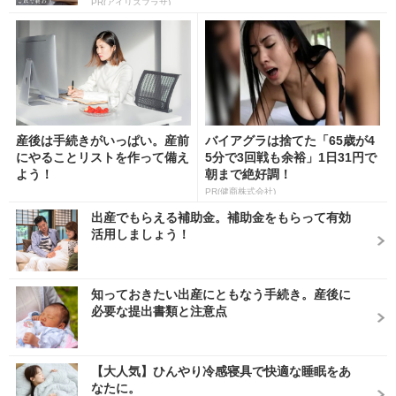
PR(アイリスプラザ)
産後は手続きがいっぱい。産前
バイアグラは捨てた「65歳が4
にやることリストを作って備え
5分で3回戦も余裕」1日31円で
よう！
朝まで絶好調！
PR(健商株式会社)
出産でもらえる補助金。補助金をもらって有効
活用しましょう！
知っておきたい出産にともなう手続き。産後に
必要な提出書類と注意点
【大人気】ひんやり冷感寝具で快適な睡眠をあ
なたに。