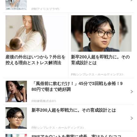
PR(アイリスプラザ)
産後の外出はいつから？外出を
新卒200人超を即戦力に。その
控える理由とストレス解消法
育成設計とは
PR(シンプレクス・ホールディングス)
「風俗前に飲むだけ！」45分で3回戦も余裕！9
80円で朝まで絶好調
PR(健商株式会社)
新卒200人超を即戦力に。その育成設計とは
PR(シンプレクス・ホールディングス)
SNSアカウントを着実に成長。実はみんなココ