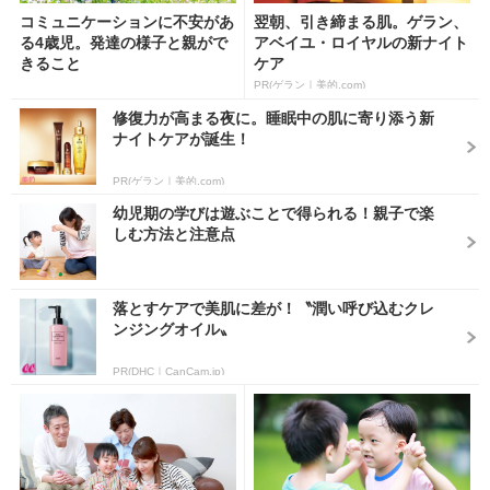
コミュニケーションに不安があ
翌朝、引き締まる肌。ゲラン、
る4歳児。発達の様子と親がで
アベイユ・ロイヤルの新ナイト
きること
ケア
PR(ゲラン｜美的.com)
修復力が高まる夜に。睡眠中の肌に寄り添う新
ナイトケアが誕生！
PR(ゲラン｜美的.com)
幼児期の学びは遊ぶことで得られる！親子で楽
しむ方法と注意点
落とすケアで美肌に差が！〝潤い呼び込むクレ
ンジングオイル〟
PR(DHC｜CanCam.jp)