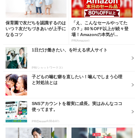
保育園で友だちを認識するのは
「え、こんなセールやってた
いつ？友だちづきあいが上手に
の？」80％OFF以上が続々登
なるコツ
場！Amazonの本気が...
PR(Amazon)
1日だけ働きたい、を叶える求人サイト
PR(ショットワークス)
子どもの噛む癖を直したい！噛んでしまう心理
と対処法とは
SNSアカウントを着実に成長。実はみんなココ
使ってます。
PR(Dreaw合同会社)