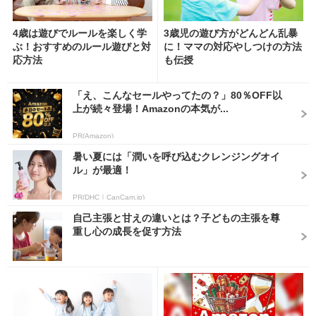
4歳は遊びでルールを楽しく学
3歳児の遊び方がどんどん乱暴
ぶ！おすすめのルール遊びと対
に！ママの対応やしつけの方法
応方法
も伝授
「え、こんなセールやってたの？」80％OFF以
上が続々登場！Amazonの本気が...
PR(Amazon)
暑い夏には「潤いを呼び込むクレンジングオイ
ル」が最適！
PR(DHC｜CanCam.jp)
自己主張と甘えの違いとは？子どもの主張を尊
重し心の成長を促す方法