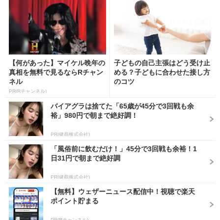
【何があった】マイケル晩年の
子どもの自己主張はどう受け止
真相を無料で見るならRチャン
める？子どもに合わせた接し方
ネル
のコツ
PR(Rチャンネル)
バイアグラは捨てた「65歳が45分で3回戦も余
裕」980円で朝まで絶好調！
PR(健商株式会社)
「風俗前に飲むだけ！」45分で3回戦も余裕！1
日31円で朝まで絶好調
PR(健商株式会社)
【無料】ウェザーニュース配信中！視聴で楽天
ポイント貯まる
PR(Rチャンネル)